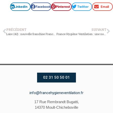
LinkedIn
Facebook
Pinterest
Twitter
Email
PRÉCÉDENT
SUIVANT
Loire (42) : nouvelle franchise France Hygiène Ventilation
France Hygiène Ventilation : une nouvelle agence à Brest (29)
02 31 50 50 01
info@francehygieneventilation.fr
17 Rue Rembrandt Bugatti,
14370 Moult-Chicheboville