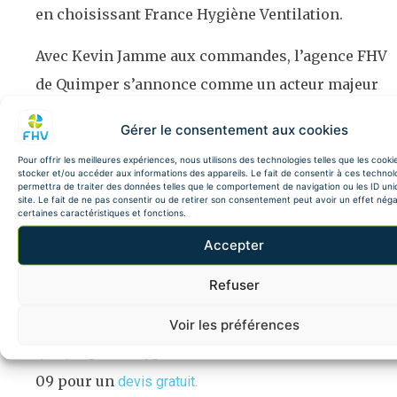
en choisissant France Hygiène Ventilation.
Avec Kevin Jamme aux commandes, l’agence FHV
de Quimper s’annonce comme un acteur majeur
dans le domaine de l’hygiène et de la ventilation
Gérer le consentement aux cookies
dans le Finistère sud. Son engagement, sa
Pour offrir les meilleures expériences, nous utilisons des technologies telles que les cooki
détermination et le soutien de la franchise
stocker et/ou accéder aux informations des appareils. Le fait de consentir à ces technol
permettra de traiter des données telles que le comportement de navigation ou les ID uni
promettent un avenir radieux pour cette
site. Le fait de ne pas consentir ou de retirer son consentement peut avoir un effet néga
certaines caractéristiques et fonctions.
nouvelle entreprise.
Accepter
Une question, un besoin d’entretien ou de
Refuser
maintenance de votre système de ventilation ?
Contactez Monsieur Jamme via
Voir les préférences
ou au 02 59 52 06
quimper@francehygieneventilation.fr
09 pour un
devis gratuit.