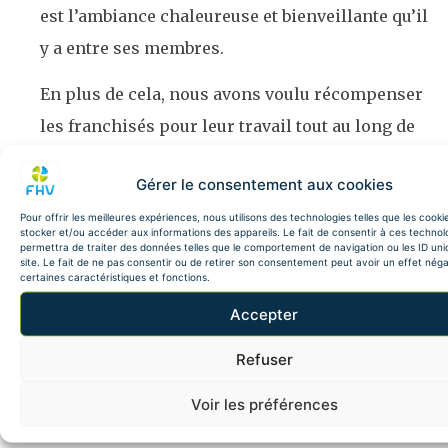
est l’ambiance chaleureuse et bienveillante qu’il
y a entre ses membres.
En plus de cela, nous avons voulu récompenser
les franchisés pour leur travail tout au long de
l’année avec une activité en vogue depuis
Gérer le consentement aux cookies
maintenant trois ans, mais pour laquelle il y
Pour offrir les meilleures expériences, nous utilisons des technologies telles que les cooki
avait encore des novices dans le domaine. Nous
stocker et/ou accéder aux informations des appareils. Le fait de consentir à ces technol
permettra de traiter des données telles que le comportement de navigation ou les ID uni
avons réservé tout le complexe Phobia. Une salle
site. Le fait de ne pas consentir ou de retirer son consentement peut avoir un effet néga
certaines caractéristiques et fonctions.
comprenant 5 escapes games où nos franchisés
Accepter
collaborent dans un cadre de détente et de
divertissement.
Refuser
Le fait que tout le monde soit réuni au même
Voir les préférences
endroit nous a permis aussi d’immortaliser les