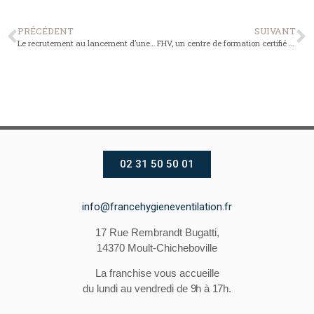
PRÉCÉDENT
SUIVANT
Le recrutement au lancement d’une agence FHV, Noémie nous explique.
FHV, un centre de formation certifié Qualiopi en 2022
02 31 50 50 01
info@francehygieneventilation.fr
17 Rue Rembrandt Bugatti,
14370 Moult-Chicheboville
La franchise vous accueille
du lundi au vendredi
de 9h à 17h.